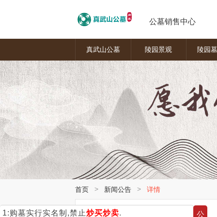
公墓销售中心
真武山公墓
陵园景观
陵园
>
>
首页
新闻公告
详情
公