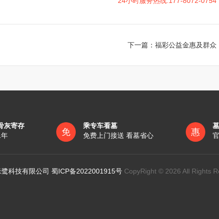
24小时服务热线:177-8072-0754
下一篇：
福彩公益金惠及群众
骨灰寄存
乘专车看墓
免
惠
1年
免费上门接送 看墓省心
官
鹭科技有限公司 蜀ICP备2022001915号
CopyRight © 2026 All Rights R