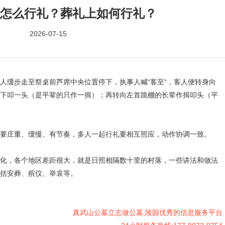
怎么行礼？葬礼上如何行礼？
2026-07-15
人缓步走至祭桌前芦席中央位置停下，执事人喊“客至“，客人便转身向
下叩一头（是平辈的只作一揖）；再转向左首跪棚的长辈作揖叩头（平
要庄重、缓慢、有节奏，多人一起行礼要相互照应，动作协调一致。
化，各个地区差距很大，就是日照相隔数十里的村落，一些讲法和做法
括安葬、殡仪、举哀等。
真武山公墓立志做公墓,陵园优秀的信息服务平台