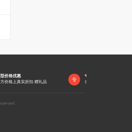
墓型价格优惠
专员一对一服务
专
方价格上真实折扣 赠礼品
全称陪同办理各项手续
eserved.