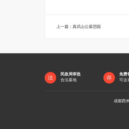
上一篇：
真武山公墓憩园
民政局审批
免费
法
存
合法墓地
可达
成都西米